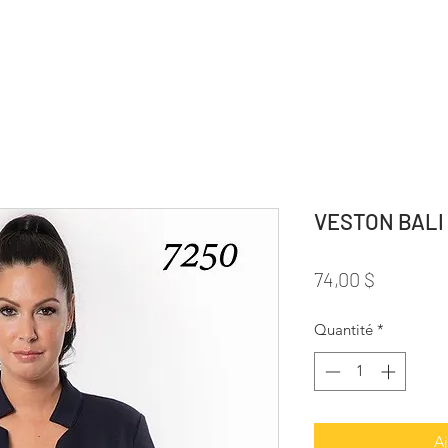
VESTON BALI
Prix
74,00 $
Quantité
*
Aj