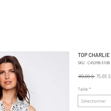
TOP CHARLIE
SKU : C4529B-510B
Prix
 89,00 $ 
75,65 $
original
Taille
*
Sélectionner