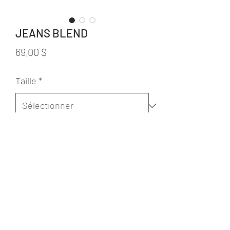
JEANS BLEND
Prix
69,00 $
Taille
*
Quantité
*
Ajouter au panier
Composition 98% Cotton,2% Elastane
Jet Slim fit Regular Waist Slim leg