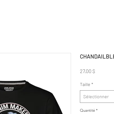
CHANDAILBL
Prix
27,00 $
Taille
*
Sélectionner
Quantité
*