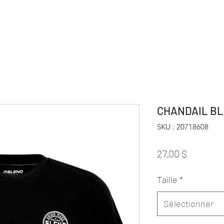
CHANDAIL B
SKU : 20718608
Prix
27,00 $
Taille
*
Sélectionner