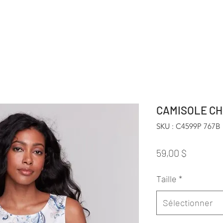
CAMISOLE CH
SKU : C4599P 767B
Prix
59,00 $
Taille
*
Sélectionner