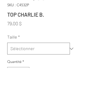
SKU : C4532P
TOP CHARLIE B.
Prix
79,00 $
Taille
*
Quantité
*
Ajouter au panier
100% Linen
BACK HSP LENGTH: 26 1/2”